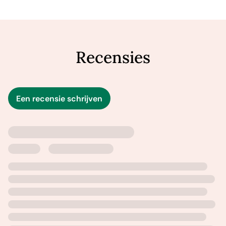
klus niet alleen kan klaren, neemt ze zijn aanbod met
tegenzin aan. In ruil daarvoor zal ze hem een paar dagen
helpen op de boerderij.
Recensies
Hoe beter Nora en Abel elkaar leren kennen, hoe meer
gevoelens ze voor elkaar krijgen. Voor een serieuze
Een recensie schrijven
relatie zijn ze echter te verschillend. Hij wil iemand die
van het boerenleven houdt en zij wil op eigen benen
kunnen staan. Gaat het Nora en Abel lukken om ondanks
alles de liefde een kans te geven?