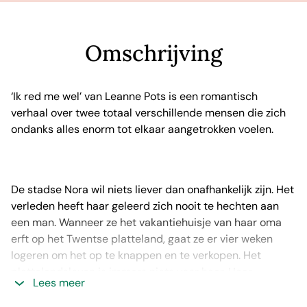
Omschrijving
‘Ik red me wel’ van Leanne Pots is een romantisch
verhaal over twee totaal verschillende mensen die zich
ondanks alles enorm tot elkaar aangetrokken voelen.
De stadse Nora wil niets liever dan onafhankelijk zijn. Het
verleden heeft haar geleerd zich nooit te hechten aan
een man. Wanneer ze het vakantiehuisje van haar oma
erft op het Twentse platteland, gaat ze er vier weken
logeren om het op te knappen en te verkopen. Het
plattelandsleven is immers niets voor haar. Haar
Lees meer
buurman, boer Abel, wil haar graag helpen, maar Nora zit
niet op zijn hulp te wachten. Pas als ze ontdekt dat ze de