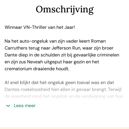
Omschrijving
Winnaar VN-Thriller van het Jaar!
Na het auto-ongeluk van zijn vader keert Roman
Carruthers terug naar Jefferson Run, waar zijn broer
Dante diep in de schulden zit bij gevaarlijke criminelen
en zijn zus Neveah uitgeput haar gezin en het
crematorium draaiende houdt.
Al snel blijkt dat het ongeluk geen toeval was en dat
Dantes roekeloosheid hen allen in gevaar brengt. Terwijl
de waarheid rond het ongeluk en de verdwijning van hun
moeder aan het licht komt, raakt Roman zelf verstrikt in
Lees meer
een spel dat hij niet kan winnen. Maar hij is bereid alles
te doen om zijn gezin te redden. Alles. Want alles brandt.