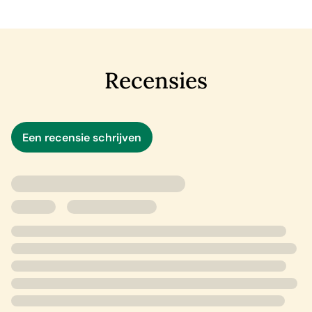
De band van vrijwilliger Sam met de bewoners blijkt van
cruciaal belang te zijn in deze zaak. Kit ziet zich
genoodzaakt met hem samen te werken. In een poging
de gevoelens die ze voor hem heeft te negeren, is ze
Recensies
vastbesloten de gevaren die rond Shady Oaks
rondwaren te ontrafelen.
Een recensie schrijven