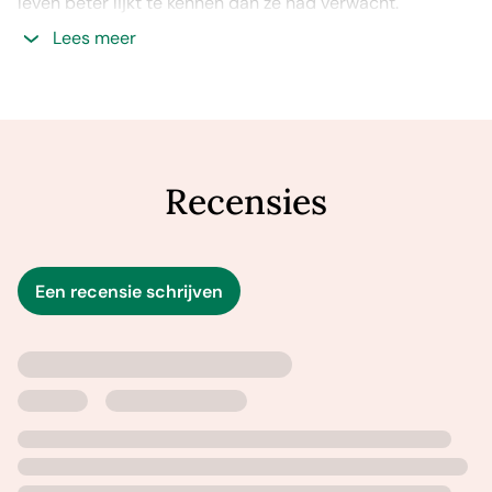
leven beter lijkt te kennen dan ze had verwacht.
Lees meer
Nathan, een succesvolle schrijver en het enfant terrible
van Swinton, keert na jaren van afwezigheid terug naar
het dorp. Hij wil eindelijk zijn gevoelens voor Shona
opbiechten, maar dat betekent ook dat hij moet
onthullen wat er in het verleden is gebeurd…
Recensies
Een recensie schrijven