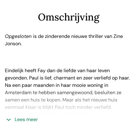
Omschrijving
Opgesloten
is de zinderende nieuwe thriller van Zine
Jonson.
Eindelijk heeft Fay dan de liefde van haar leven
gevonden. Paul is lief, charmant en zeer verliefd op haar.
Na een paar maanden in haar mooie woning in
Amsterdam te hebben samengewoond, besluiten ze
samen een huis te kopen. Maar als het nieuwe huis
eenmaal klaar is blijkt Paul toch minder verliefd,
charmant en lief dan Fay dacht. Ze dacht dat ze hem kon
Lees meer
vertrouwen, maar niets blijkt minder waar.