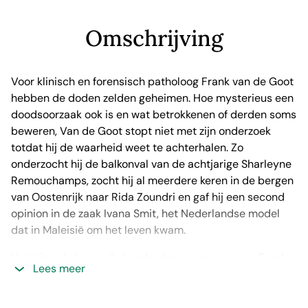
Omschrijving
Voor klinisch en forensisch patholoog Frank van de Goot
hebben de doden zelden geheimen. Hoe mysterieus een
doodsoorzaak ook is en wat betrokkenen of derden soms
beweren, Van de Goot stopt niet met zijn onderzoek
totdat hij de waarheid weet te achterhalen. Zo
onderzocht hij de balkonval van de achtjarige Sharleyne
Remouchamps, zocht hij al meerdere keren in de bergen
van Oostenrijk naar Rida Zoundri en gaf hij een second
opinion in de zaak Ivana Smit, het Nederlandse model
dat in Maleisië om het leven kwam.
Het zijn enkele van de honderden cases waaraan Frank
Lees meer
van de Goot heeft gewerkt. In Post mortem trekt een
schat aan opzienbarende en geruchtmakende zaken
voorbij. Open, eerlijk, maar ook vol passie en humor,