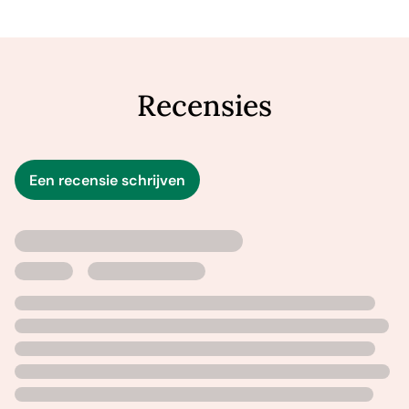
ontmoet ze student geneeskunde Felice, de eerste die
haar kracht opmerkt. Er bloeit iets moois op en ze
dromen ervan samen naar Amerika te gaan. Om het geld
daarvoor bijeen te brengen gaat Felice in de zoutpannen
Recensies
in Zuid-Frankrijk werken. In het Franse dorp worden
buitenlanders met argwaan bejegend en lopen de
spanningen hoog op. Op een dramatische avond komt
Camilla, net zoals haar vader ooit, voor een moeilijke
Een recensie schrijven
keuze te staan.
‘Een meeslepende roman vol plotwendingen.’ – Il
Mattino