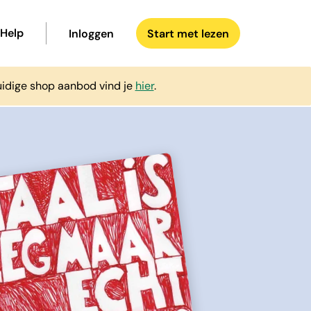
Help
Inloggen
Start met lezen
uidige shop aanbod vind je
hier
.