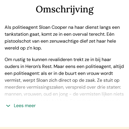
Omschrijving
Als politieagent Sloan Cooper na haar dienst langs een
tankstation gaat, komt ze in een overval terecht. Eén
pistoolschot van een zenuwachtige dief zet haar hele
wereld op z’n kop.
Om rustig te kunnen revalideren trekt ze in bij haar
ouders in Heron’s Rest. Maar eens een politieagent, altijd
een politieagent: als er in de buurt een vrouw wordt
vermist, werpt Sloan zich direct op de zaak. Ze stuit op
meerdere vermissingszaken, verspreid over drie staten:
mannen, vrouwen, oud en jong - de vermisten lijken niets
met elkaar gemeen te hebben. En ondertussen gaan de
Lees meer
verdwijningen door.
Gelukkig deelt de nieuwe man in haar leven haar passie
voor speurwerk. Maar beiden hadden ze niet kunnen