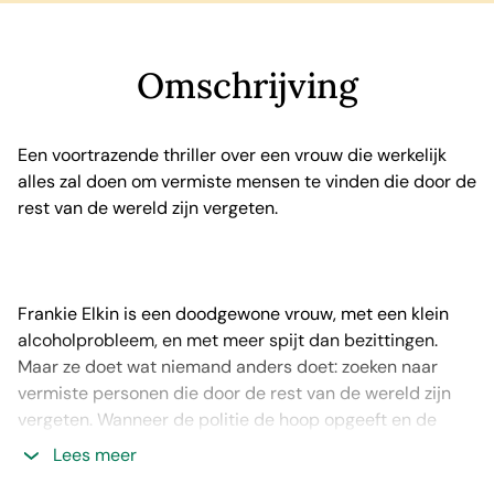
Omschrijving
Een voortrazende thriller over een vrouw die werkelijk
alles zal doen om vermiste mensen te vinden die door de
rest van de wereld zijn vergeten.
Frankie Elkin is een doodgewone vrouw, met een klein
alcoholprobleem, en met meer spijt dan bezittingen.
Maar ze doet wat niemand anders doet: zoeken naar
vermiste personen die door de rest van de wereld zijn
vergeten. Wanneer de politie de hoop opgeeft en de
media geen interesse meer hebben, is het voor Frankie
Lees meer
tijd om haar zoektocht te beginnen.