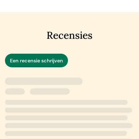
Een nieuwe zaak leidt haar naar een achterbuurt in
Boston, waar Angelique Badeau, een Haïtiaanse tiener,
maanden geleden verdween van school. Ze stuit op
tegenwerking door de politie en het lijkt erop dat ze
Recensies
vragen stelt die niet beantwoord mogen worden. Maar
Frankie laat zich niet stoppen, zelfs als dat betekent dat
zij zelf binnenkort ook ineens kan verdwijnen.
Een recensie schrijven