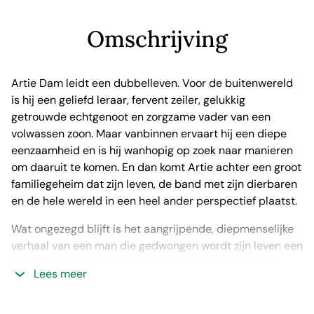
Omschrijving
Artie Dam leidt een dubbelleven. Voor de buitenwereld
is hij een geliefd leraar, fervent zeiler, gelukkig
getrouwde echtgenoot en zorgzame vader van een
volwassen zoon. Maar vanbinnen ervaart hij een diepe
eenzaamheid en is hij wanhopig op zoek naar manieren
om daaruit te komen. En dan komt Artie achter een groot
familiegeheim dat zijn leven, de band met zijn dierbaren
en de hele wereld in een heel ander perspectief plaatst.
Wat ongezegd blijft is het aangrijpende, diepmenselijke
verhaal van een man die gedwongen wordt zijn leven een
nieuwe wending te geven en deze verandering moet
Lees meer
leren omarmen.