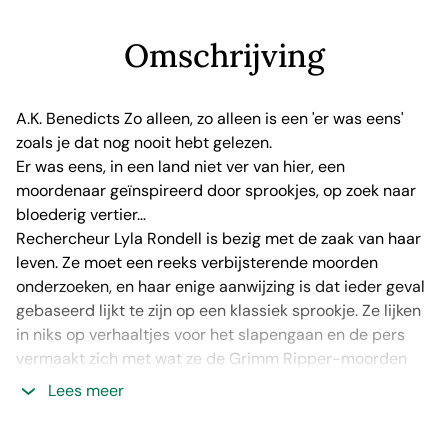
Omschrijving
A.K. Benedicts Zo alleen, zo alleen is een 'er was eens'
zoals je dat nog nooit hebt gelezen.
Er was eens, in een land niet ver van hier, een
moordenaar geïnspireerd door sprookjes, op zoek naar
bloederig vertier…
Rechercheur Lyla Rondell is bezig met de zaak van haar
leven. Ze moet een reeks verbijsterende moorden
onderzoeken, en haar enige aanwijzing is dat ieder geval
gebaseerd lijkt te zijn op een klassiek sprookje. Ze lijken
in niks op verhaaltjes voor het slapengaan en de pers
vermaakt zich met wat ze de Grimm Ripper-moorden
noemen.
Lees meer
Maar terwijl de lijken zich opstapelen, kan Lyla’s hele
wereld op ieder moment instorten. Het bloedige spoor