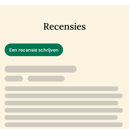
van de moordenaar loopt tot diep in haar persoonlijke
leven, en wanneer Lyla wordt geconfronteerd met het
feit dat alles wat ze weet fictie blijkt te zijn, zal ze heel
creatief moeten worden als ze het hoofdstuk van de
Recensies
moorden wil afsluiten…
Een recensie schrijven