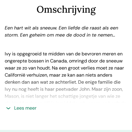
Omschrijving
Een hart wit als sneeuw.
Een liefde die raast als een
storm.
Een geheim om mee de dood in te nemen…
Ivy is opgegroeid te midden van de bevroren meren en
ongerepte bossen in Canada, omringd door de sneeuw
waar ze zo van houdt. Na een groot verlies moet ze naar
Californië verhuizen, maar ze kan aan niets anders
denken dan aan wat ze achterliet. De enige familie die
Ivy nu nog heeft is haar peetvader John. Maar zijn zoon,
Mason, is niet langer het schattige jongetje van wie ze
als kind foto’s zag. Hij is inmiddels volwassen en heeft de
Lees meer
priemende ogen van een wild dier. De eerste keer dat hij
naar haar lacht – dreigend, zijn perfecte lippen
opgetrokken – weet ze dat met hem samenleven niet
makkelijk gaat worden. Mason wil haar niet in zijn huis en