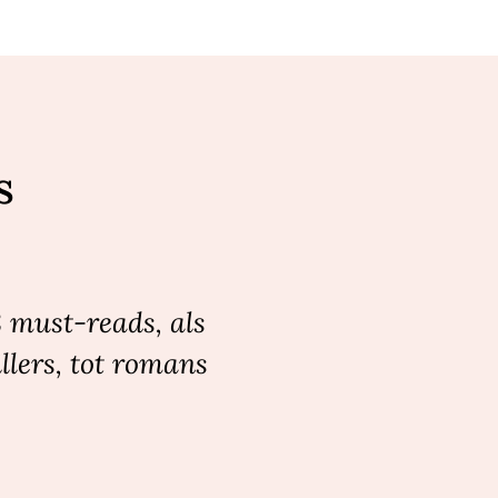
s
8 must-reads, als
llers, tot romans