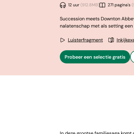
12 uur
(912.8MB)
271 pagina's
(
Succession meets Downton Abbey i
nalatenschap met als setting een 
Luisterfragment
Inkijke
Probeer een selectie gratis
In deze grootse familiesaga komt 