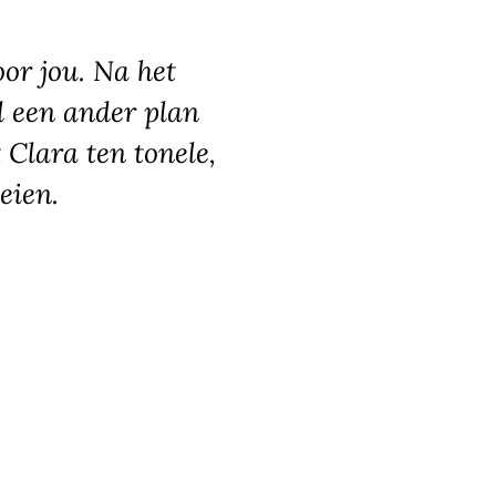
oor jou. Na het
l een ander plan
Clara ten tonele,
oeien.