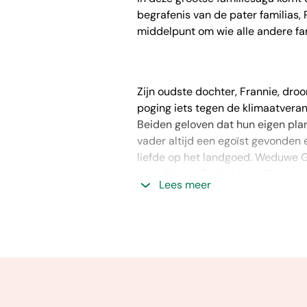
begrafenis van de pater familias, 
middelpunt om wie alle andere fam
Zijn oudste dochter, Frannie, dro
poging iets tegen de klimaatverand
Beiden geloven dat hun eigen plan
vader altijd een egoïst gevonden 
liefde op het landgoed. Weduwe Grac
gaan kiezen. En dan is er Clara, 
Lees meer
Over
Verwachting
:
'Een vrijmoedige en daardoor ha