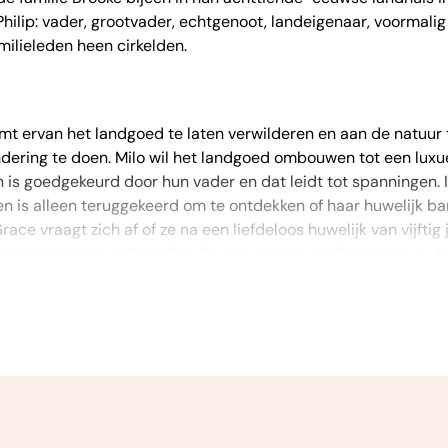
Philip: vader, grootvader, echtgenoot, landeigenaar, voormalig 
ilieleden heen cirkelden.
omt ervan het landgoed te laten verwilderen en aan de natuur 
ering te doen. Milo wil het landgoed ombouwen tot een luxueus
 is goedgekeurd door hun vader en dat leidt tot spanningen. I
en is alleen teruggekeerd om te ontdekken of haar huwelijk 
e vraagt zich af of ze na een liefdeloos huwelijk van vijftig j
net aangekomen uit Amerika, die een geheim heeft dat al hun dr
rtveroverende en ontroerende roman over gefnuikte ambiti