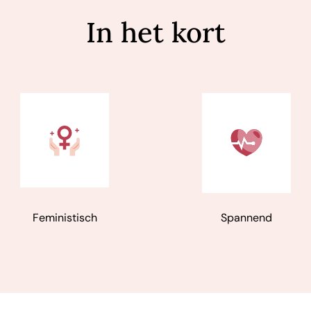
raaf
In het kort
 leven, zo blijkt uit de nieuwe roman van de Britse Anna Hop
w
 en raffinement.' -
NRC
Feministisch
Spannend