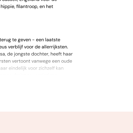
hippie, filantroop, en het
terug te geven - een laatste
 verblijf voor de allerrijksten.
sa, de jongste dochter, heeft haar
barsten vertoont vanwege een oude
aar eindelijk voor zichzelf kan
omen dreigt te vernietigen.
es, vriendschap, verraad en