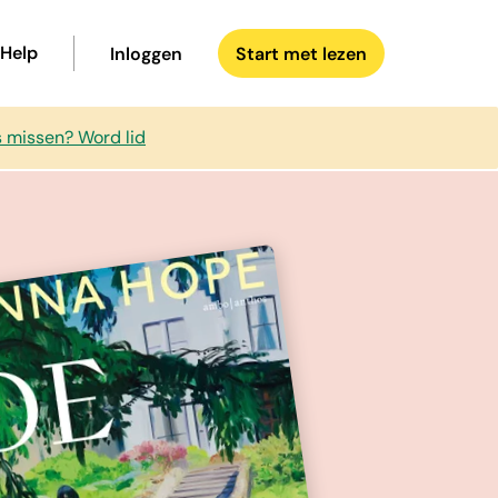
Help
Inloggen
Start met lezen
s missen? Word lid