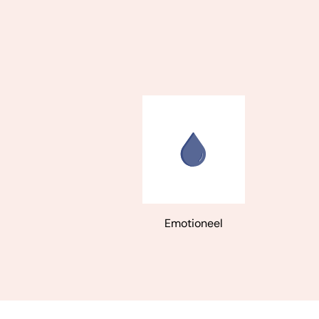
uiteindelijk vergeving.' -
De Teleg
'Niet alles wordt opgelost in het
boek.' - Vrouwkje Tuinman,
Trou
'Hope schrijft glashelder, met lef
Emotioneel