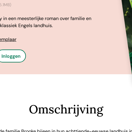
5.1MB)
n een meesterlijke roman over familie en
klassiek Engels landhuis.
xemplaar
Inloggen
Omschrijving
de familie Brooke bijeen in hun achttiende-eeuwse landhuis i