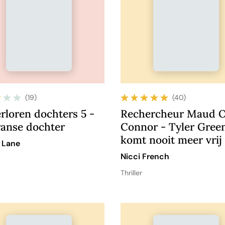
(19)
(40)
rloren dochters 5 -
Rechercheur Maud 
ranse dochter
Connor - Tyler Gree
komt nooit meer vrij
 Lane
Nicci French
Thriller