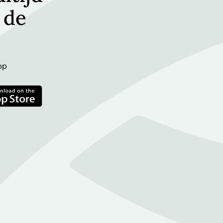
 de
pp