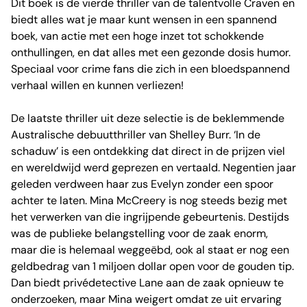
Dit boek is de vierde thriller van de talentvolle Craven en
biedt alles wat je maar kunt wensen in een spannend
boek, van actie met een hoge inzet tot schokkende
onthullingen, en dat alles met een gezonde dosis humor.
Speciaal voor crime fans die zich in een bloedspannend
verhaal willen en kunnen verliezen!
De laatste thriller uit deze selectie is de beklemmende
Australische debuutthriller van Shelley Burr. ‘In de
schaduw’ is een ontdekking dat direct in de prijzen viel
en wereldwijd werd geprezen en vertaald. Negentien jaar
geleden verdween haar zus Evelyn zonder een spoor
achter te laten. Mina McCreery is nog steeds bezig met
het verwerken van die ingrijpende gebeurtenis. Destijds
was de publieke belangstelling voor de zaak enorm,
maar die is helemaal weggeëbd, ook al staat er nog een
geldbedrag van 1 miljoen dollar open voor de gouden tip.
Dan biedt privédetective Lane aan de zaak opnieuw te
onderzoeken, maar Mina weigert omdat ze uit ervaring