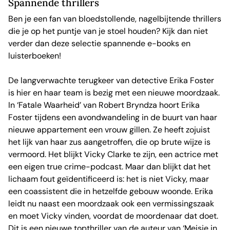
Spannende thrillers
Ben je een fan van bloedstollende, nagelbijtende thrillers
die je op het puntje van je stoel houden? Kijk dan niet
verder dan deze selectie spannende e-books en
luisterboeken!
De langverwachte terugkeer van detective Erika Foster
is hier en haar team is bezig met een nieuwe moordzaak.
In ‘Fatale Waarheid’ van Robert Bryndza hoort Erika
Foster tijdens een avondwandeling in de buurt van haar
nieuwe appartement een vrouw gillen. Ze heeft zojuist
het lijk van haar zus aangetroffen, die op brute wijze is
vermoord. Het blijkt Vicky Clarke te zijn, een actrice met
een eigen true crime-podcast. Maar dan blijkt dat het
lichaam fout geïdentificeerd is: het is niet Vicky, maar
een coassistent die in hetzelfde gebouw woonde. Erika
leidt nu naast een moordzaak ook een vermissingszaak
en moet Vicky vinden, voordat de moordenaar dat doet.
Dit is een nieuwe topthriller van de auteur van ‘Meisje in