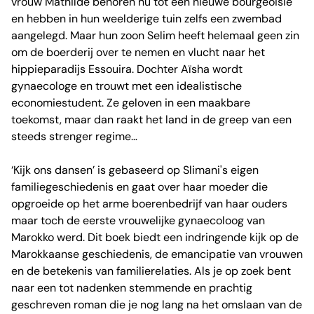
vrouw Mathilde behoren nu tot een nieuwe bourgeoisie
en hebben in hun weelderige tuin zelfs een zwembad
aangelegd. Maar hun zoon Selim heeft helemaal geen zin
om de boerderij over te nemen en vlucht naar het
hippieparadijs Essouira. Dochter Aïsha wordt
gynaecologe en trouwt met een idealistische
economiestudent. Ze geloven in een maakbare
toekomst, maar dan raakt het land in de greep van een
steeds strenger regime…
‘Kijk ons dansen’ is gebaseerd op Slimani's eigen
familiegeschiedenis en gaat over haar moeder die
opgroeide op het arme boerenbedrijf van haar ouders
maar toch de eerste vrouwelijke gynaecoloog van
Marokko werd. Dit boek biedt een indringende kijk op de
Marokkaanse geschiedenis, de emancipatie van vrouwen
en de betekenis van familierelaties. Als je op zoek bent
naar een tot nadenken stemmende en prachtig
geschreven roman die je nog lang na het omslaan van de