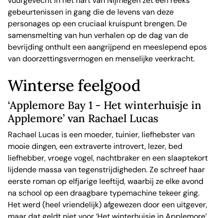
vuurgevecht in het hart van Nijmegen zet een reeks
gebeurtenissen in gang die de levens van deze
personages op een cruciaal kruispunt brengen. De
samensmelting van hun verhalen op de dag van de
bevrijding onthult een aangrijpend en meeslepend epos
van doorzettingsvermogen en menselijke veerkracht.
Winterse feelgood
‘Applemore Bay 1 - Het winterhuisje in
Applemore’ van Rachael Lucas
Rachael Lucas is een moeder, tuinier, liefhebster van
mooie dingen, een extraverte introvert, lezer, bed
liefhebber, vroege vogel, nachtbraker en een slaaptekort
lijdende massa van tegenstrijdigheden. Ze schreef haar
eerste roman op elfjarige leeftijd, waarbij ze elke avond
na school op een draagbare typemachine tekeer ging.
Het werd (heel vriendelijk) afgewezen door een uitgever,
maar dat geldt niet voor ‘Het winterhuisje in Applemore’.