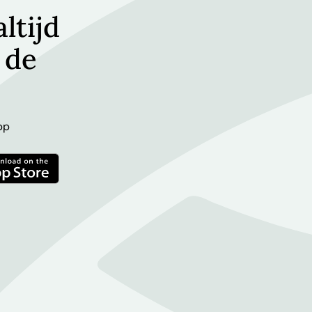
ltijd
 de
pp